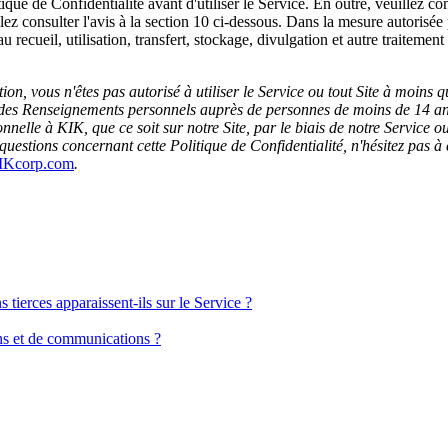
tique de Confidentialité avant d'utiliser le Service. En outre, veuillez co
llez consulter l'avis à la section 10 ci-dessous. Dans la mesure autorisée 
'au recueil, utilisation, transfert, stockage, divulgation et autre traite
ction, vous n'êtes pas autorisé à utiliser le Service ou tout Site à moins
 des Renseignements personnels auprès de personnes de moins de 14 ans 
nelle à KIK, que ce soit sur notre Site, par le biais de notre Service o
 questions concernant cette Politique de Confidentialité, n'hésitez pas 
IKcorp.com
.
s tierces apparaissent-ils sur le Service ?
ns et de communications ?