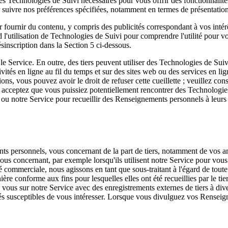
s Technologies de Suivi nécessaires pour vous offrir des fonctionnalit
r suivre nos préférences spécifiées, notamment en termes de présentation
ournir du contenu, y compris des publicités correspondant à vos intérêts
l'utilisation de Technologies de Suivi pour comprendre l'utilité pour vo
sinscription dans la Section 5 ci-dessous.
 Service. En outre, des tiers peuvent utiliser des Technologies de Suivi 
tés en ligne au fil du temps et sur des sites web ou des services en lig
ons, vous pouvez avoir le droit de refuser cette cueillette ; veuillez co
et acceptez que vous puissiez potentiellement rencontrer des Technologie
te ou notre Service pour recueillir des Renseignements personnels à leurs 
 personnels, vous concernant de la part de tiers, notamment de vos amis
ous concernant, par exemple lorsqu'ils utilisent notre Service pour vou
ommerciale, nous agissons en tant que sous-traitant à l'égard de toute 
e conforme aux fins pour lesquelles elles ont été recueillies par le ti
vous sur notre Service avec des enregistrements externes de tiers à div
tés susceptibles de vous intéresser. Lorsque vous divulguez vos Renseig