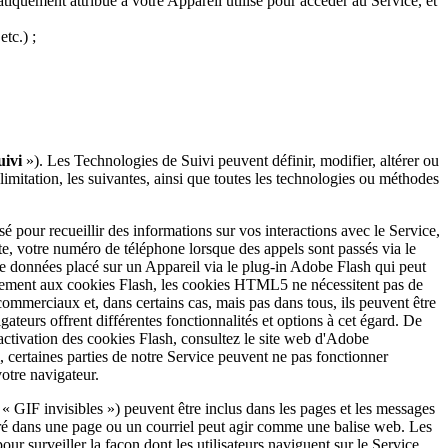
tiquement attribué à votre Appareil utilisé pour accéder au Service, et
etc.) ;
uivi
»). Les Technologies de Suivi peuvent définir, modifier, altérer ou
imitation, les suivantes, ainsi que toutes les technologies ou méthodes
isé pour recueillir des informations sur vos interactions avec le Service,
site, votre numéro de téléphone lorsque des appels sont passés via le
 de données placé sur un Appareil via le plug-in Adobe Flash qui peut
rement aux cookies Flash, les cookies HTML5 ne nécessitent pas de
ommerciaux et, dans certains cas, mais pas dans tous, ils peuvent être
ateurs offrent différentes fonctionnalités et options à cet égard. De
activation des cookies Flash, consultez le site web d'Adobe
certaines parties de notre Service peuvent ne pas fonctionner
votre navigateur.
GIF invisibles ») peuvent être inclus dans les pages et les messages
éré dans une page ou un courriel peut agir comme une balise web. Les
our surveiller la façon dont les utilisateurs naviguent sur le Service,