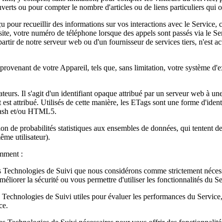
erts ou pour compter le nombre d'articles ou de liens particuliers qui o
 pour recueillir des informations sur vos interactions avec le Service, 
visite, votre numéro de téléphone lorsque des appels sont passés via le Se
artir de notre serveur web ou d'un fournisseur de services tiers, n'est a
rovenant de votre Appareil, tels que, sans limitation, votre système d'e
eurs. Il s'agit d'un identifiant opaque attribué par un serveur web à u
st attribué. Utilisés de cette manière, les ETags sont une forme d'identi
lash et/ou HTML5.
on de probabilités statistiques aux ensembles de données, qui tentent de 
ême utilisateur).
amment :
 Technologies de Suivi que nous considérons comme strictement nécessai
éliorer la sécurité ou vous permettre d'utiliser les fonctionnalités du Se
 Technologies de Suivi utiles pour évaluer les performances du Service
ce.