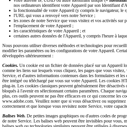
votre adresse IP, UDID ou autre identifiant unique («
Identifia
nos ordinateurs identifient votre Appareil par son Identifiant d'A
la fonctionnalité de votre Appareil (y compris le navigateur, le s
l'URL qui vous a renvoyé vers notre Service ;
les zones de notre Service que vous visitez et vos activités sur
l'emplacement de votre Appareil ;
les caractéristiques de votre Appareil ; et
certaines autres données de l'Appareil, y compris l'heure à laque
Nous pouvons utiliser diverses méthodes et technologies pour recueillir
modifier les paramètres ou les configurations de votre Appareil. Certa
développées ultérieurement :
Cookies.
Un cookie est un fichier de données placé sur un Appareil lorsqu
comme les liens sur lesquels vous cliquez, les pages que vous visitez, v
Service, et d'autres informations contenues dans les formulaires et le
être intégré ou téléchargé par vous sur votre Appareil. Les cookie
plug-in. Les cookies classiques peuvent généralement être désactivés o
bloqués à l'avenir en sélectionnant certains paramètres. Chaque navigat
plus, ces outils peuvent ne pas être efficaces en ce qui concerne les 
www.adobe.com. Veuillez noter que si vous désactivez ou supprimez le
correctement et que lorsque vous revisitez notre Service, votre capacit
Balises Web.
De petites images graphiques ou d'autres codes de progr
de notre Service. Les balises web peuvent être invisibles pour vous,
balises web ou technologies similaires peuvent être utilisées à diverses 