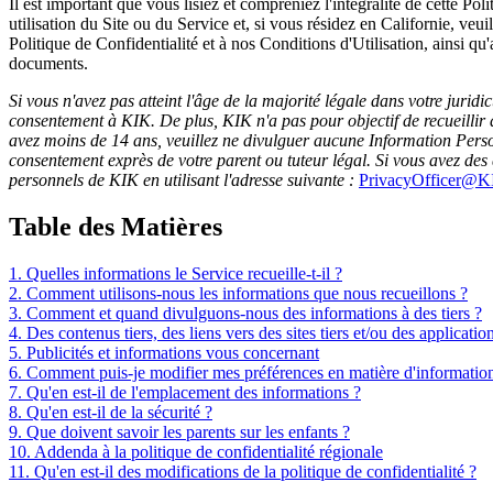
Il est important que vous lisiez et compreniez l'intégralité de cette Poli
utilisation du Site ou du Service et, si vous résidez en Californie, veui
Politique de Confidentialité et à nos Conditions d'Utilisation, ainsi qu
documents.
Si vous n'avez pas atteint l'âge de la majorité légale dans votre juridi
consentement à KIK. De plus, KIK n'a pas pour objectif de recueillir
avez moins de 14 ans, veuillez ne divulguer aucune Information Person
consentement exprès de votre parent ou tuteur légal. Si vous avez des
personnels de KIK en utilisant l'adresse suivante :
PrivacyOfficer@K
Table des Matières
1. Quelles informations le Service recueille-t-il ?
2. Comment utilisons-nous les informations que nous recueillons ?
3. Comment et quand divulguons-nous des informations à des tiers ?
4. Des contenus tiers, des liens vers des sites tiers et/ou des application
5. Publicités et informations vous concernant
6. Comment puis-je modifier mes préférences en matière d'informatio
7. Qu'en est-il de l'emplacement des informations ?
8. Qu'en est-il de la sécurité ?
9. Que doivent savoir les parents sur les enfants ?
10. Addenda à la politique de confidentialité régionale
11. Qu'en est-il des modifications de la politique de confidentialité ?