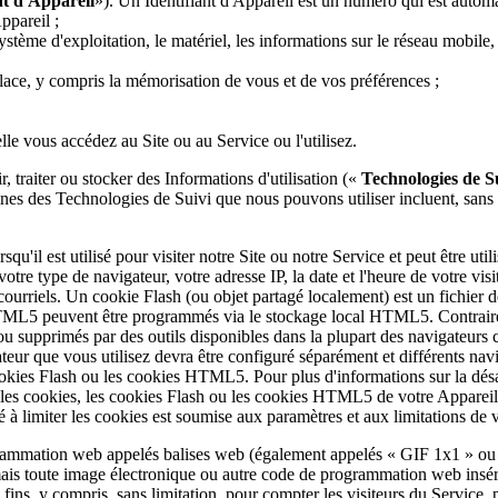
nt d'Appareil
»). Un Identifiant d'Appareil est un numéro qui est automa
ppareil ;
ystème d'exploitation, le matériel, les informations sur le réseau mobile, 
 place, y compris la mémorisation de vous et de vos préférences ;
lle vous accédez au Site ou au Service ou l'utilisez.
, traiter ou stocker des Informations d'utilisation («
Technologies de S
ines des Technologies de Suivi que nous pouvons utiliser incluent, sans l
'il est utilisé pour visiter notre Site ou notre Service et peut être util
otre type de navigateur, votre adresse IP, la date et l'heure de votre vi
s courriels. Un cookie Flash (ou objet partagé localement) est un fichier
s HTML5 peuvent être programmés via le stockage local HTML5. Contrai
u supprimés par des outils disponibles dans la plupart des navigateurs c
eur que vous utilisez devra être configuré séparément et différents navig
cookies Flash ou les cookies HTML5. Pour plus d'informations sur la dés
s cookies, les cookies Flash ou les cookies HTML5 de votre Appareil, 
é à limiter les cookies est soumise aux paramètres et aux limitations de 
ammation web appelés balises web (également appelés « GIF 1x1 » ou « 
 mais toute image électronique ou autre code de programmation web ins
fins, y compris, sans limitation, pour compter les visiteurs du Service, p