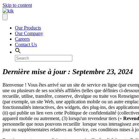
Skip to content
Our Products
Our Company
Careers
Contact Us
Dernière mise à jour : Septembre 23, 2024
Bienvenue ! Vous êtes arrivé sur un site de service en ligne (par exem
une ou plusieurs de ses sociétés affiliées (telles que définies ci-dessou
recueille, utilise, transfère, conserve, divulgue ou traite vos Renseig
(par exemple, un site Web, une application mobile ou un autre emplacem
fonctionnalités interactives, des widgets, des plug-ins, des application
(ii) qui publie un lien vers cette Politique de confidentialité (collecti
appareil mobile ou autrement, (3) lorsqu'un revendeur tiers («
Reven
personnelle que nous pouvons recueillir lorsque vous interagissez avec
jour ou supplémentaires relatives au Service, ces conditions mises à 