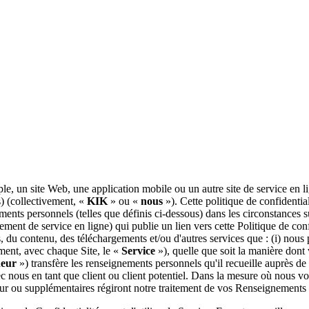
ple, un site Web, une application mobile ou un autre site de service en 
s) (collectivement, «
KIK
» ou «
nous
»). Cette politique de confidentia
nements personnels (telles que définis ci-dessous) dans les circonstances 
ent de service en ligne) qui publie un lien vers cette Politique de con
s, du contenu, des téléchargements et/ou d'autres services que : (i) nous
vement, avec chaque Site, le «
Service
»), quelle que soit la manière dont 
deur
») transfère les renseignements personnels qu'il recueille auprès de
 nous en tant que client ou client potentiel. Dans la mesure où nous vo
jour ou supplémentaires régiront notre traitement de vos Renseignements