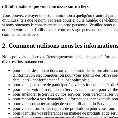
(d) Informations que vous fournissez sur un tiers
Vous pouvez envoyer une communication à quelqu'un d'autre à partir d
divulguez, tels que le nom, l'adresse courriel ou le numéro de téléphone
si nous obtenons le consentement de cette personne. Veuillez noter que
nom ou votre nom d'utilisateur et votre message peuvent être inclus da
confidentialité de tiers.
2. Comment utilisons-nous les informations
Nous pouvons utiliser vos Renseignements personnels, vos Informations
diverses fins, notamment :
pour traiter des transactions ou vous fournir des informations 
d'information électroniques, ou pour vous fournir des offres sp
détaillants), conformément à la loi applicable ;
pour vous permettre de participer à diverses fonctionnalités du 
pour traiter votre inscription au Service, notamment pour vérifie
pour améliorer le Service ou nos services, pour personnaliser vo
pour répondre à vos demandes d'informations, par exemple pour 
pour vous contacter au sujet de votre utilisation du Service, par
pour vous informer des rappels de produits ou pour vous fournir
pour identifier vos préférences en matière de produits et de ser
pour faciliter votre engagement auprès d'un revendeur, tel qu'