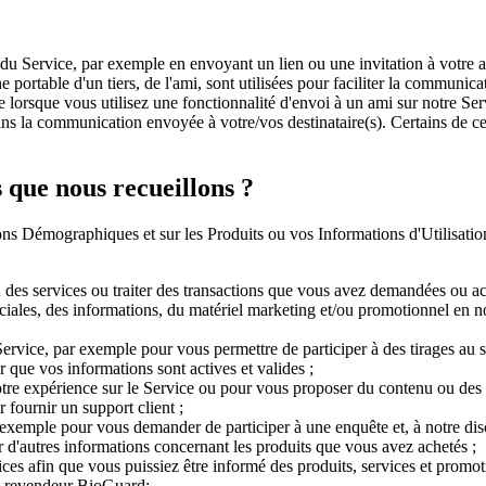
u Service, par exemple en envoyant un lien ou une invitation à votre am
 portable d'un tiers, de l'ami, sont utilisées pour faciliter la communicat
 lorsque vous utilisez une fonctionnalité d'envoi à un ami sur notre Ser
ns la communication envoyée à votre/vos destinataire(s). Certains de ces 
 que nous recueillons ?
 Démographiques et sur les Produits ou vos Informations d'Utilisation 
ou des services ou traiter des transactions que vous avez demandées ou a
éciales, des informations, du matériel marketing et/ou promotionnel en 
Service, par exemple pour vous permettre de participer à des tirages au 
r que vos informations sont actives et valides ;
tre expérience sur le Service ou pour vous proposer du contenu ou des p
fournir un support client ;
 exemple pour vous demander de participer à une enquête et, à notre disc
 d'autres informations concernant les produits que vous avez achetés ;
vices afin que vous puissiez être informé des produits, services et prom
un revendeur BioGuard;