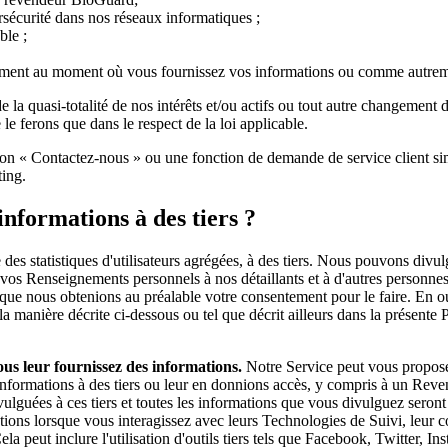
ersécurité dans nos réseaux informatiques ;
ble ;
ment au moment où vous fournissez vos informations ou comme autrement
 de la quasi-totalité de nos intérêts et/ou actifs ou tout autre changemen
e ferons que dans le respect de la loi applicable.
on « Contactez-nous » ou une fonction de demande de service client simi
ting.
nformations à des tiers ?
s statistiques d'utilisateurs agrégées, à des tiers. Nous pouvons divulg
 vos Renseignements personnels à nos détaillants et à d'autres personne
s que nous obtenions au préalable votre consentement pour le faire. En
la manière décrite ci-dessous ou tel que décrit ailleurs dans la présente
us leur fournissez des informations.
Notre Service peut vous proposer
nformations à des tiers ou leur en donnions accès, y compris à un Reve
guées à ces tiers et toutes les informations que vous divulguez seront s
ations lorsque vous interagissez avec leurs Technologies de Suivi, leur con
la peut inclure l'utilisation d'outils tiers tels que Facebook, Twitter, I