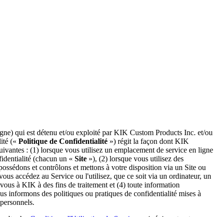
ligne) qui est détenu et/ou exploité par KIK Custom Products Inc. et/ou
lité («
Politique de Confidentialité
») régit la façon dont KIK
suivantes : (1) lorsque vous utilisez un emplacement de service en ligne
fidentialité (chacun un «
Site
»), (2) lorsque vous utilisez des
 possédons et contrôlons et mettons à votre disposition via un Site ou
vous accédez au Service ou l'utilisez, que ce soit via un ordinateur, un
 vous à KIK à des fins de traitement et (4) toute information
us informons des politiques ou pratiques de confidentialité mises à
 personnels.